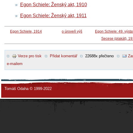
Egon Schiele: Ženský akt, 1910
Egon Schiele: Ženský akt, 1911
Egon Schiele, 1914
o úroveň výš
Egon Schiele: 49. výst
Secese (plakát), 1
Verze pro tisk
Přidat komentář
22688x přečteno
Za
e-mailem
Tomáš Odaha © 1999-2022