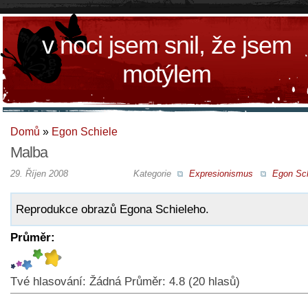
v noci jsem snil, že jsem
motýlem
Domů
»
Egon Schiele
Malba
29. Říjen 2008
Kategorie
Expresionismus
Egon Sch
Reprodukce obrazů Egona Schieleho.
Průměr:
Tvé hlasování:
Žádná
Průměr:
4.8
(
20
hlasů)