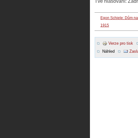
Tvé hlasování:
Žád
Egon Schiele: Dům na
1915
Verze pro tisk
Náhled
Zasl