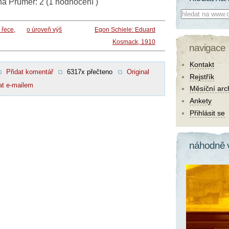
ná
Průměr:
2
(
1
hodnocení )
Co hledat:
 řece,
o úroveň výš
Egon Schiele: Eduard
Kosmack, 1910
navigace
Kontakt
Přidat komentář
6317x přečteno
Original
Rejstřík
at e-mailem
Měsíční arc
Ankety
Přihlásit se
náhodně 