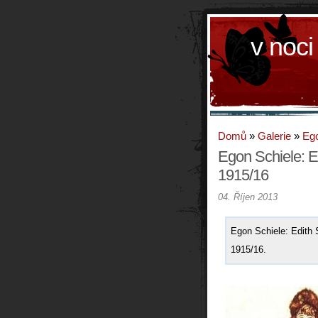
v noci
Domů
»
Galerie
»
Ego
Egon Schiele: E
1915/16
04. Říjen 2013
Egon Schiele: Edith 
1915/16.