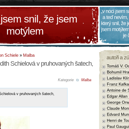
„v noci jsem s
 jsem snil, že jsem
a teď nevím,
který snil, že
motýlem
jsem motýlem
je
n Schiele
»
Malba
autoři a z
dith Schielová v pruhovaných šatech,
Tomáš V. O
Bohumil Hra
Ladislav Kl
Kategorie
Malba
Franz Kafka
Antoine de 
Schielová v pruhovaných šatech,
Edgar Allan
George Orw
Claude Mon
Edvard Mun
Henri de To
Paul Gaugu