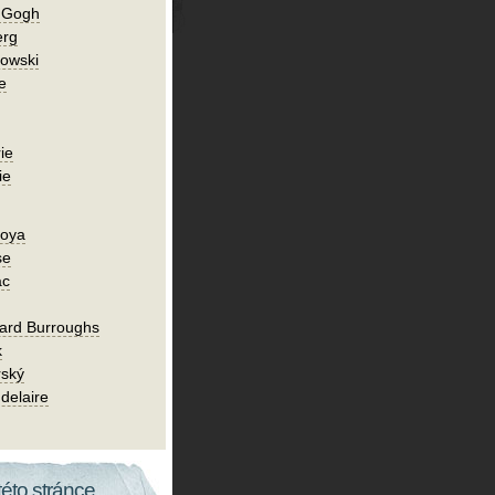
n Gogh
erg
owski
e
ie
ie
Goya
se
ac
ard Burroughs
k
rský
delaire
této stránce