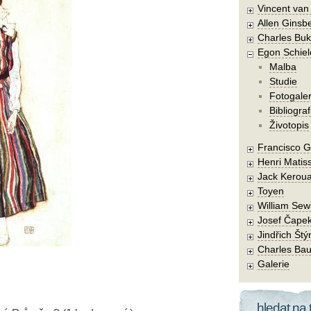
Vincent va
Allen Ginsb
Charles Buk
Egon Schiel
Malba
Studie
Fotogaler
Bibliograf
Životopis
Francisco 
Henri Matis
Jack Kerou
Toyen
William Sew
Josef Čape
Jindřich Štý
Charles Bau
Galerie
hledat na 