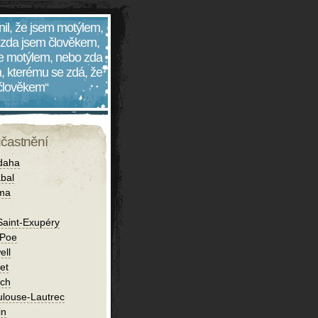
nil, že jsem motýlem,
 zda jsem člověkem,
 je motýlem, nebo zda
, kterému se zdá, že
 člověkem“
účastnění
daha
bal
íma
Saint-Exupéry
 Poe
ell
et
ch
ulouse-Lautrec
in