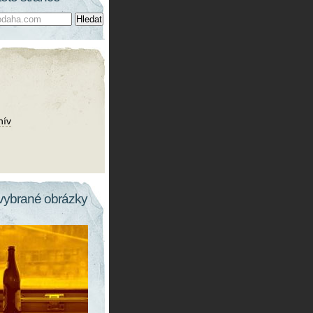
hív
vybrané obrázky