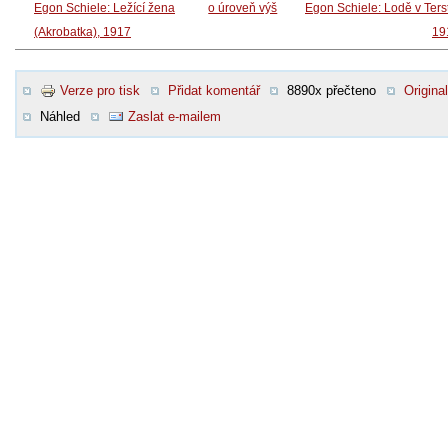
Egon Schiele: Ležící žena
o úroveň výš
Egon Schiele: Lodě v Ters
(Akrobatka), 1917
19
Verze pro tisk
Přidat komentář
8890x přečteno
Original
Náhled
Zaslat e-mailem