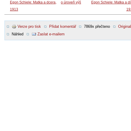
Egon Schiele: Matka a dcera,
o úroveň výš
Egon Schiele: Matka a dí
1913
19
Verze pro tisk
Přidat komentář
7869x přečteno
Original
Náhled
Zaslat e-mailem