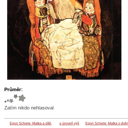
Průměr:
Zatím nikdo nehlasoval
Egon Schiele: Matka a dítě,
o úroveň výš
Egon Schiele: Matka s dv