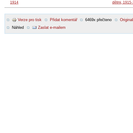
1914
dětmi, 1915
Verze pro tisk
Přidat komentář
6469x přečteno
Original
Náhled
Zaslat e-mailem