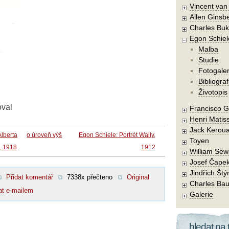
Vincent va
Allen Ginsb
Charles Buk
Egon Schiel
Malba
Studie
Fotogaler
Bibliograf
Životopis
oval
Francisco 
Henri Matis
Jack Kerou
Alberta
o úroveň výš
Egon Schiele: Portrét Wally,
Toyen
, 1918
1912
William Sew
Josef Čape
Jindřich Štý
Přidat komentář
7338x přečteno
Original
Charles Bau
at e-mailem
Galerie
hledat na 