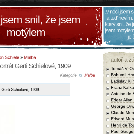
„v noci jsem s
 jsem snil, že jsem
a teď nevím,
který snil, že
motýlem
jsem motýlem
je
n Schiele
»
Malba
autoři a z
rtrét Gerti Schielové, 1909
Tomáš V. O
Bohumil Hra
Kategorie
Malba
Ladislav Kl
Franz Kafka
 Gerti Schielové, 1909.
Antoine de 
Edgar Allan
George Orw
Claude Mon
Edvard Mun
Henri de To
Paul Gaugu