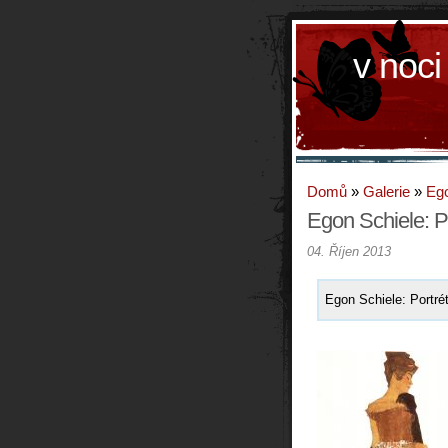
v noci
Domů
»
Galerie
»
Ego
Egon Schiele: Po
04. Říjen 2013
Egon Schiele: Portrét