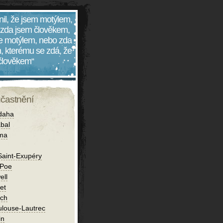
nil, že jsem motýlem,
 zda jsem člověkem,
 je motýlem, nebo zda
, kterému se zdá, že
 člověkem“
účastnění
daha
bal
íma
Saint-Exupéry
 Poe
ell
et
ch
ulouse-Lautrec
in