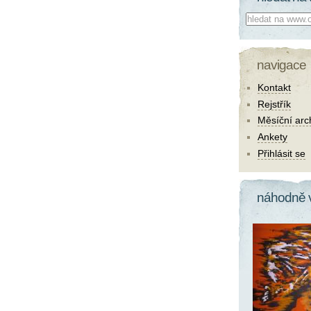
Co hledat:
navigace
Kontakt
Rejstřík
Měsíční arc
Ankety
Přihlásit se
náhodně 