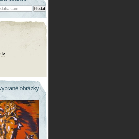
hív
vybrané obrázky