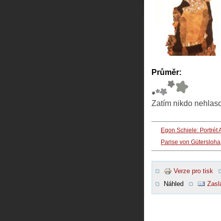
Průměr:
Zatím nikdo nehlas
Egon Schiele: Portrét 
Parise von Gütersloha
Verze pro tisk
Náhled
Zasl