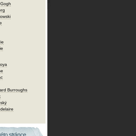
n Gogh
erg
owski
e
ie
ie
Goya
se
ac
ard Burroughs
k
rský
delaire
této stránce