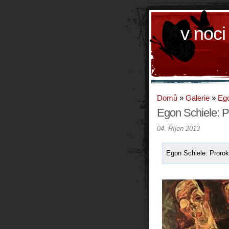
v noci
Domů
»
Galerie
»
Ego
Egon Schiele: P
04. Říjen 2013
Egon Schiele: Prorok