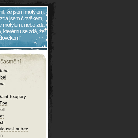
nil, že jsem motýlem,
 zda jsem člověkem,
 je motýlem, nebo zda
, kterému se zdá, že
 člověkem“
účastnění
daha
bal
íma
Saint-Exupéry
 Poe
ell
et
ch
ulouse-Lautrec
in