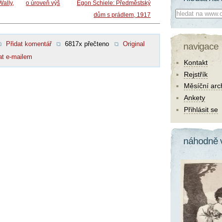
Wally,
o úroveň výš
Egon Schiele: Předměstský
Co hledat:
dům s prádlem, 1917
Přidat komentář
6817x přečteno
Original
navigace
at e-mailem
Kontakt
Rejstřík
Měsíční arc
Ankety
Přihlásit se
náhodně 