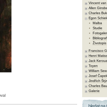
Vincent va
Allen Ginsb
Charles Buk
Egon Schiel
Malba
Studie
Fotogaler
Bibliograf
Životopis
Francisco 
Henri Matis
Jack Kerou
Toyen
William Sew
Josef Čape
Jindřich Štý
Charles Bau
Galerie
oval
hledat na 