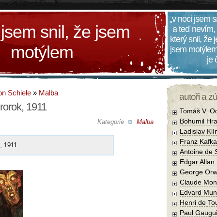
„v noci jsem s
 jsem snil, že jsem
a teď nevím,
který snil, že
motýlem
jsem motýlem
je
n Schiele
»
Malba
autoři a z
rorok, 1911
Tomáš V. O
Bohumil Hra
Kategorie
Malba
Ladislav Kl
Franz Kafka
, 1911.
Antoine de 
Edgar Allan
George Orw
Claude Mon
Edvard Mun
Henri de To
Paul Gaugu