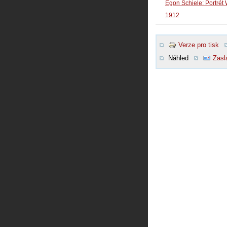
Egon Schiele: Portrét 
1912
Verze pro tisk
Náhled
Zasl