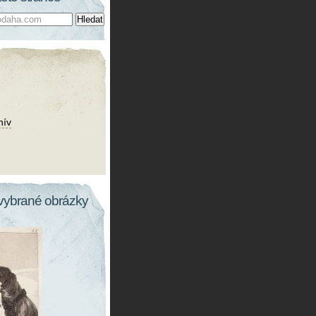
hív
vybrané obrázky