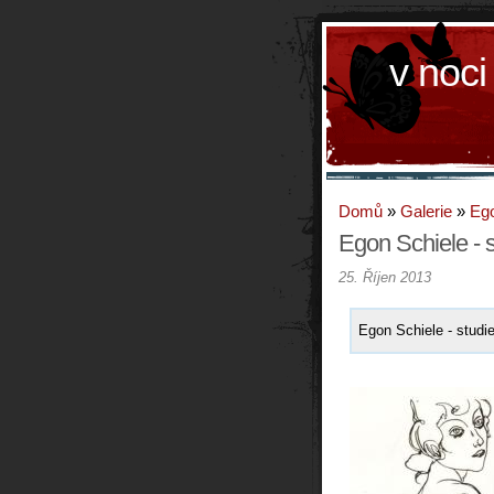
v noci
Domů
»
Galerie
»
Ego
Egon Schiele - s
25. Říjen 2013
Egon Schiele - studie