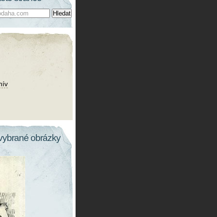
hív
vybrané obrázky