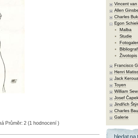
Vincent va
Allen Ginsb
Charles Buk
Egon Schiel
Malba
Studie
Fotogaler
Bibliograf
Životopis
Francisco 
Henri Matis
Jack Kerou
Toyen
William Sew
Josef Čape
Jindřich Štý
Charles Bau
Galerie
ná
Průměr:
2
(
1
hodnocení )
hledat na 