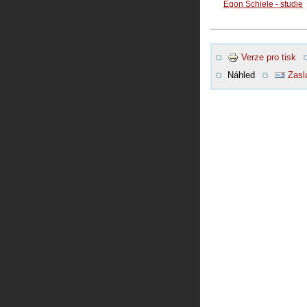
Egon Schiele - studie
Verze pro tisk
Náhled
Zasl