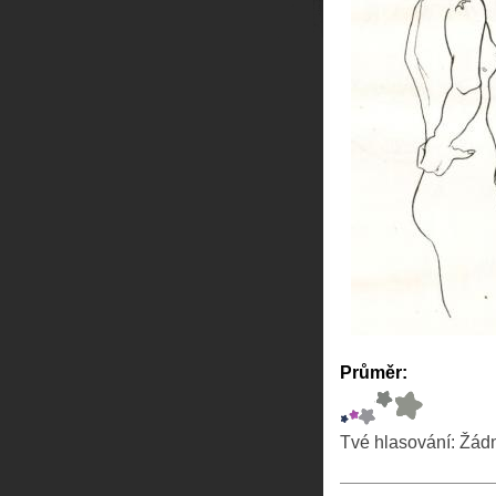
Průměr:
Tvé hlasování:
Žád