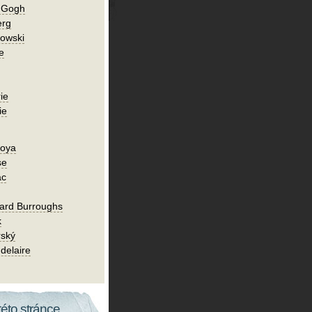
n Gogh
erg
owski
e
ie
ie
Goya
se
ac
ard Burroughs
k
rský
delaire
této stránce