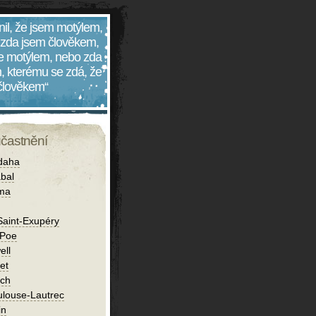
nil, že jsem motýlem,
 zda jsem člověkem,
 je motýlem, nebo zda
, kterému se zdá, že
 člověkem“
účastnění
daha
bal
íma
Saint-Exupéry
 Poe
ell
et
ch
ulouse-Lautrec
in