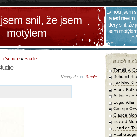
„v noci jsem s
 jsem snil, že jsem
a teď nevím,
který snil, že
motýlem
jsem motýlem
je
n Schiele
»
Studie
autoři a z
tudie
Tomáš V. O
Bohumil Hra
Kategorie
Studie
Ladislav Kl
Franz Kafka
.
Antoine de 
Edgar Allan
George Orw
Claude Mon
Edvard Mun
Henri de To
Paul Gaugu