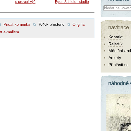
o úroveň výš
Egon Schiele - studie
Co hledat:
Přidat komentář
7040x přečteno
Original
navigace
at e-mailem
Kontakt
Rejstřík
Měsíční arc
Ankety
Přihlásit se
náhodně 