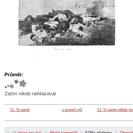
Průměr:
Zatím nikdo nehlasoval
21. To samé
o úroveň výš
23. To samé někde ji
Verze pro tisk
Přidat komentář
5745x přečteno
Original