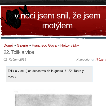
v noci jsem snil, že jsem
motýlem
Domů
»
Galerie
»
Francisco Goya
»
Hrůzy války
22. Tolik a více
02. Květen 2014
Kategorie
Hrůzy v
Tolik a více. (Los desastres de la guerra, č. 22: Tanto y
más.)