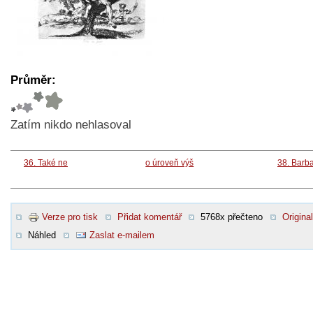
Průměr:
Zatím nikdo nehlasoval
36. Také ne
o úroveň výš
38. Barba
Verze pro tisk
Přidat komentář
5768x přečteno
Original
Náhled
Zaslat e-mailem