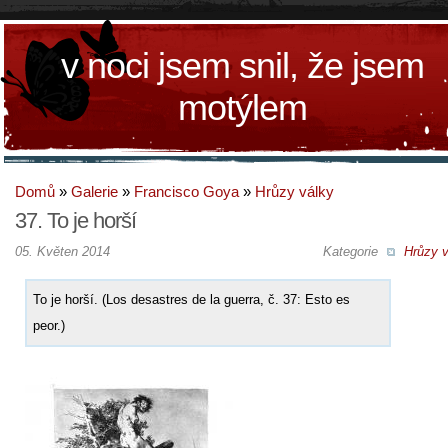
v noci jsem snil, že jsem
motýlem
Domů
»
Galerie
»
Francisco Goya
»
Hrůzy války
37. To je horší
05. Květen 2014
Kategorie
Hrůzy v
To je horší. (Los desastres de la guerra, č. 37: Esto es
peor.)