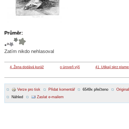
Průměr:
Zatím nikdo nehlasoval
4. Žena dodává kuráž
o úroveň výš
41. Utíkají skrz plam
Verze pro tisk
Přidat komentář
6549x přečteno
Original
Náhled
Zaslat e-mailem