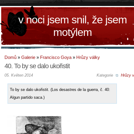
v noci jsem snil, že jsem
motýlem
Domů
»
Galerie
»
Francisco Goya
»
Hrůzy války
40. To by se dalo ukořistit
05. Květen 2014
Kategorie
Hrůzy v
To by se dalo ukořistit. (Los desastres de la guerra, č. 40:
Algun partido saca.)