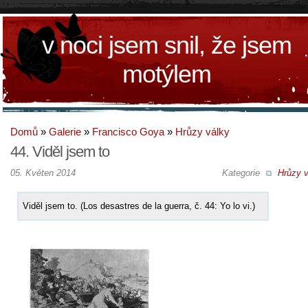
v noci jsem snil, že jsem
motýlem
Domů
»
Galerie
»
Francisco Goya
»
Hrůzy války
44. Viděl jsem to
05. Květen 2014
Kategorie
Hrůzy v
Viděl jsem to. (Los desastres de la guerra, č. 44: Yo lo vi.)