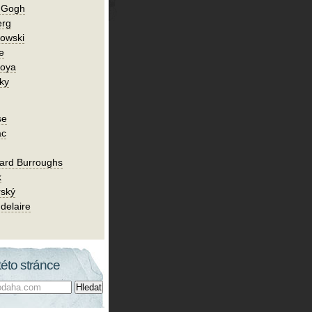
n Gogh
erg
owski
e
Goya
ky
se
ac
ard Burroughs
k
rský
delaire
této stránce