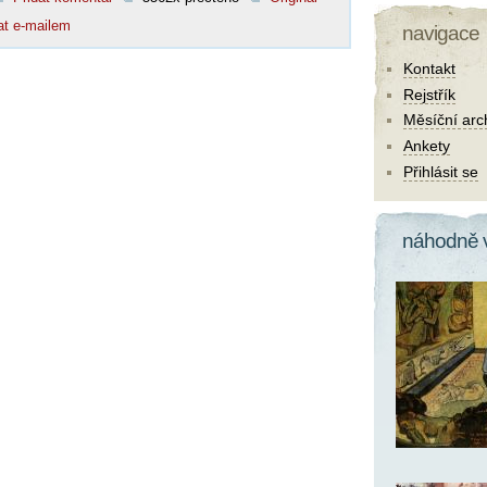
at e-mailem
navigace
Kontakt
Rejstřík
Měsíční arc
Ankety
Přihlásit se
náhodně 