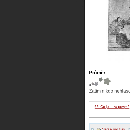
Průměr:
Zatím nikdo nehlas
65. Co je to za povyk?
Verze pro tisk