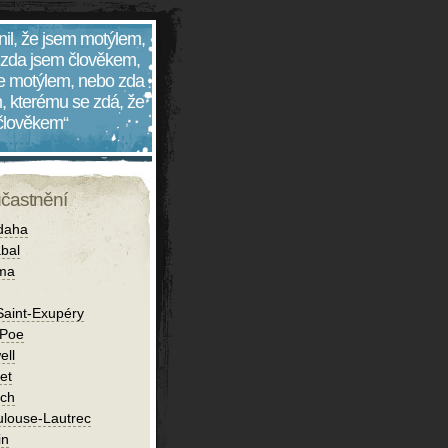
nil, že jsem motýlem,
 zda jsem člověkem,
 je motýlem, nebo zda
, kterému se zdá, že
 člověkem“
účastnění
daha
bal
íma
Saint-Exupéry
 Poe
ell
et
ch
ulouse-Lautrec
in