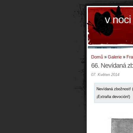
v noci
Domů
»
Galerie
»
Fr
66. Nevídaná zb
07. Květen 2014
Nevídaná zbožnost! (
¡Extraña devoción!)