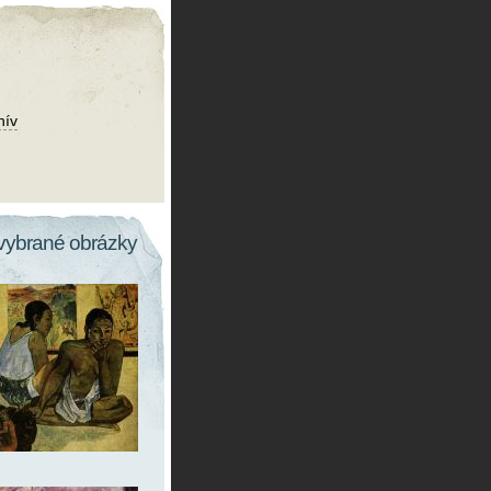
hív
vybrané obrázky