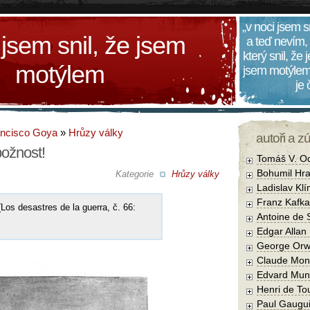
„v noci jsem s
 jsem snil, že jsem
a teď nevím,
který snil, že
motýlem
jsem motýlem
je
ancisco Goya
»
Hrůzy války
autoři a z
ožnost!
Tomáš V. O
Bohumil Hra
Kategorie
Hrůzy války
Ladislav Kl
Franz Kafka
Los desastres de la guerra, č. 66:
Antoine de 
Edgar Allan
George Orw
Claude Mon
Edvard Mun
Henri de To
Paul Gaugu