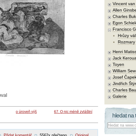
Vincent va
Allen Ginsb
Charles Buk
Egon Schiel
Francisco 
Hrůzy vál
Rozmary
Henri Matis
Jack Kerou
Toyen
William Sew
Josef Čape
Jindřich Štý
Charles Bau
oval
Galerie
o úroveň výš
67. O nic méně zvláštní
hledat na 
Co hledat:
Přidat komentář
5562x přečteno
Original