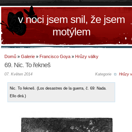
v noci jsem snil, že jsem
motýlem
Domů
»
Galerie
»
Francisco Goya
»
Hrůzy války
69. Nic. To řekneš
07. Květen 2014
Kategorie
Hrůzy v
Nic. To řekneš. (Los desastres de la guerra, č. 69: Nada.
Ello dirá.)