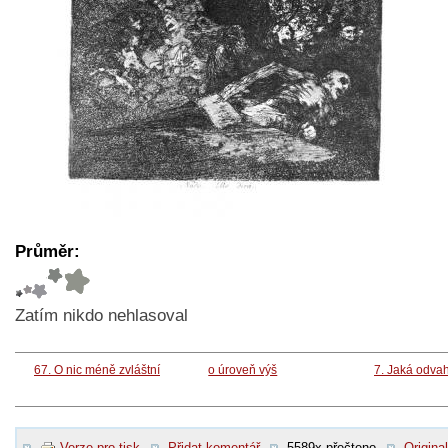
Průměr:
Zatím nikdo nehlasoval
67. O nic méně zvláštní
o úroveň výš
7. Jaká odva
Verze pro tisk
Přidat komentář
5589x přečteno
Original