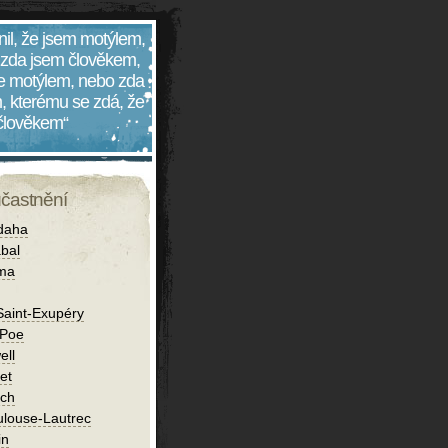
nil, že jsem motýlem,
 zda jsem člověkem,
 je motýlem, nebo zda
, kterému se zdá, že
 člověkem“
účastnění
daha
bal
íma
Saint-Exupéry
 Poe
ell
et
ch
ulouse-Lautrec
in