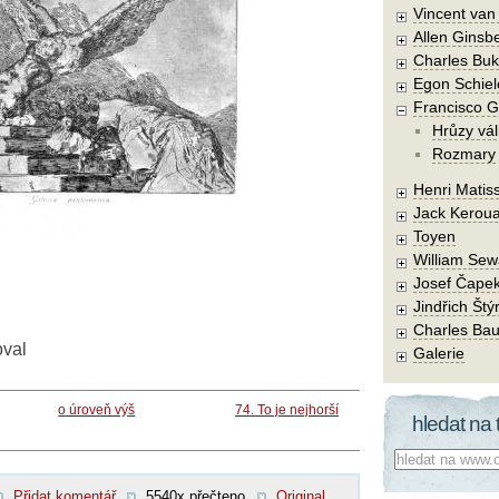
Vincent va
Allen Ginsb
Charles Buk
Egon Schiel
Francisco 
Hrůzy vál
Rozmary
Henri Matis
Jack Kerou
Toyen
William Sew
Josef Čape
Jindřich Štý
Charles Bau
oval
Galerie
o úroveň výš
74. To je nejhorší
hledat na 
Co hledat:
Přidat komentář
5540x přečteno
Original