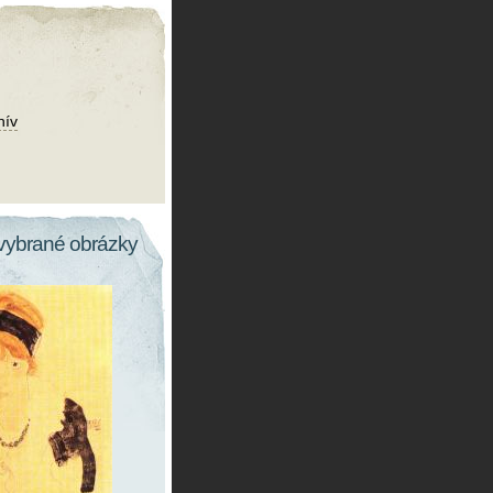
hív
vybrané obrázky