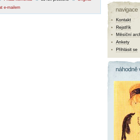
at e-mailem
navigace
Kontakt
Rejstřík
Měsíční arc
Ankety
Přihlásit se
náhodně 