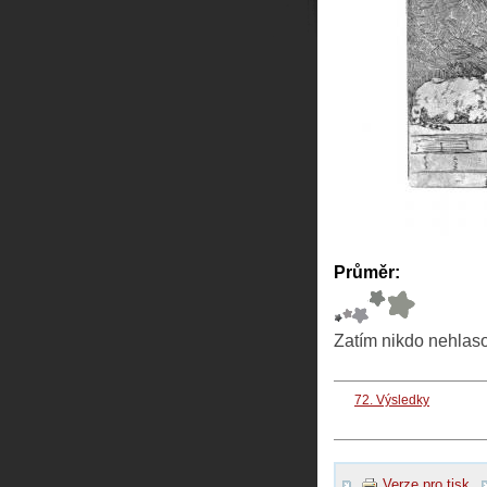
Průměr:
Zatím nikdo nehlas
72. Výsledky
Verze pro tisk