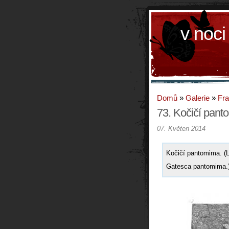
v noci
Domů
»
Galerie
»
Fr
73. Kočičí pan
07. Květen 2014
Kočičí pantomima. (L
Gatesca pantomima.