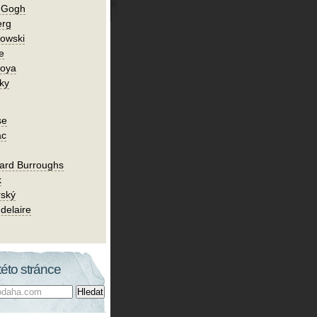
n Gogh
erg
owski
e
Goya
ky
se
ac
ard Burroughs
k
rský
delaire
této stránce