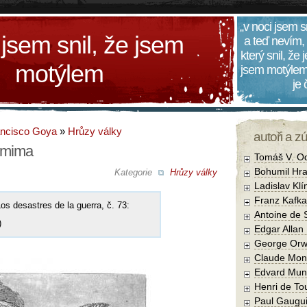
„v noci jsem s
 jsem snil, že jsem
a teď nevím,
který snil, že
motýlem
jsem motýlem
je
ancisco Goya
»
Hrůzy války
autoři a z
tomima
Tomáš V. O
Bohumil Hra
Kategorie
Hrůzy války
Ladislav Kl
Franz Kafka
os desastres de la guerra, č. 73:
Antoine de 
)
Edgar Allan
George Orw
Claude Mon
Edvard Mun
Henri de To
Paul Gaugu