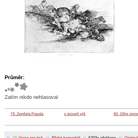
Průměr:
Zatím nikdo nehlasoval
79. Zemřela Pravda
o úroveň výš
80. Ožije zno
Verze pro tisk
Přidat komentář
6203x přečteno
Original