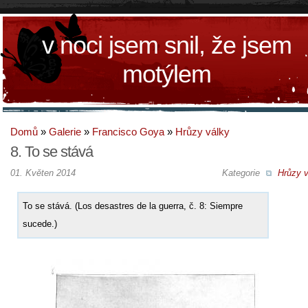
v noci jsem snil, že jsem
motýlem
Domů
»
Galerie
»
Francisco Goya
»
Hrůzy války
8. To se stává
01. Květen 2014
Kategorie
Hrůzy v
To se stává. (Los desastres de la guerra, č. 8: Siempre
sucede.)