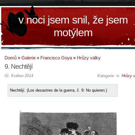
v noci jsem snil, že jsem
motýlem
Domů
»
Galerie
»
Francisco Goya
»
Hrůzy války
9. Nechtějí
01. Květen 2014
Kategorie
Hrůzy v
Nechtějí. (Los desastres de la guerra, č. 9: No quieren.)