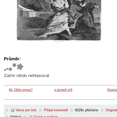
Průměr:
Zatím nikdo nehlasoval
80. Ožije znovu?
o úroveň výš
Rozma
Verze pro tisk
Přidat komentář
6028x přečteno
Original
Náhled
Zaslat e-mailem