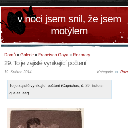
v noci jsem snil, že jsem
motýlem
Domů
»
Galerie
»
Francisco Goya
»
Rozmary
29. To je zajisté vynikající počtení
19. Květen 2014
Kategorie
Roz
To je zajisté vynikající počtení (Caprichos, č. 29: Esto si
que es leer)