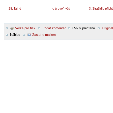
28. Tajné
o úroveň výš
3. Strašidlo přich
Verze pro tisk
Přidat komentář
6560x přečteno
Original
Náhled
Zaslat e-mailem