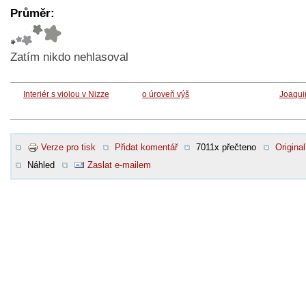
Průměr:
Zatím nikdo nehlasoval
Interiér s violou v Nizze
o úroveň výš
Joaqui
Verze pro tisk
Přidat komentář
7011x přečteno
Original
Náhled
Zaslat e-mailem