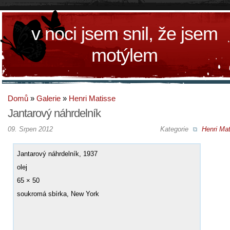
v noci jsem snil, že jsem
motýlem
Domů
»
Galerie
»
Henri Matisse
Jantarový náhrdelník
09. Srpen 2012
Kategorie
Henri Mat
Jantarový náhrdelník, 1937
olej
65 × 50
soukromá sbírka, New York