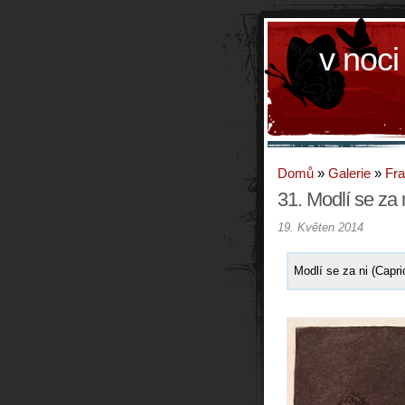
v noci
Domů
»
Galerie
»
Fr
31. Modlí se za 
19. Květen 2014
Modlí se za ni (Capri