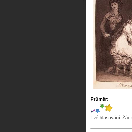
Průměr:
Tvé hlasování:
Žád