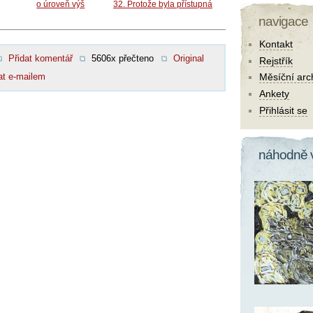
o úroveň výš
32. Protože byla přístupná
navigace
Kontakt
Přidat komentář
5606x přečteno
Original
Rejstřík
at e-mailem
Měsíční arc
Ankety
Přihlásit se
náhodně 