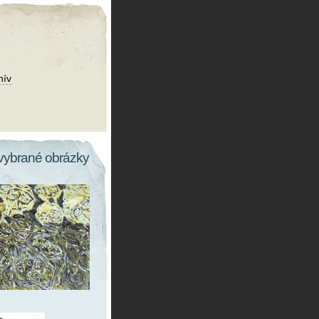
hív
vybrané obrázky