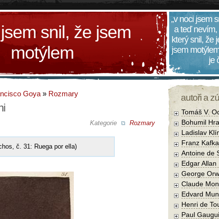
„v noci jsem s
 jsem snil, že jsem
a teď nevím,
který snil, že
motýlem
jsem motýlem
je
ancisco Goya
»
Rozmary
autoři a z
ni
Tomáš V. O
Bohumil Hra
Kategorie
Rozmary
Ladislav Kl
Franz Kafka
chos, č. 31: Ruega por ella)
Antoine de 
Edgar Allan
George Orw
Claude Mon
Edvard Mun
Henri de To
Paul Gaugu