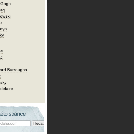
n Gogh
erg
owski
e
Goya
ky
se
ac
ard Burroughs
k
rský
delaire
této stránce