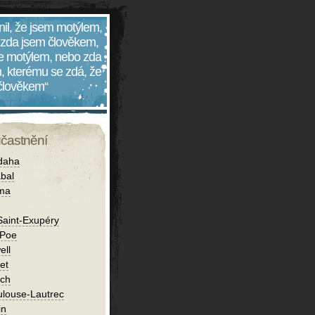
nil, že jsem motýlem,
 zda jsem člověkem,
 je motýlem, nebo zda
, kterému se zdá, že
 člověkem“
účastnění
daha
bal
íma
Saint-Exupéry
 Poe
ell
et
ch
ulouse-Lautrec
in