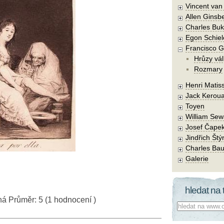
Vincent va
Allen Ginsb
Charles Buk
Egon Schiel
Francisco 
Hrůzy vál
Rozmary
Henri Matis
Jack Kerou
Toyen
William Sew
Josef Čape
Jindřich Štý
Charles Bau
Galerie
hledat na 
ná
Průměr:
5
(
1
hodnocení )
Co hledat: