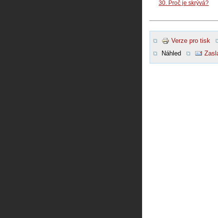
30. Proč je skrývá?
Verze pro tisk
Náhled
Zasl