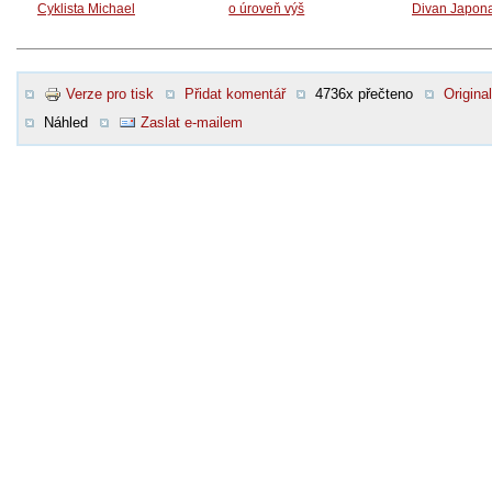
Cyklista Michael
o úroveň výš
Divan Japona
Verze pro tisk
Přidat komentář
4736x přečteno
Original
Náhled
Zaslat e-mailem