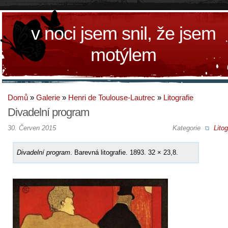
v noci jsem snil, že jsem
motýlem
Domů
»
Galerie
»
Henri de Toulouse-Lautrec
»
Litografie
Divadelní program
30. Červen 2015
Kategorie
Litog
Divadelní program
. Barevná litografie. 1893. 32 × 23,8.