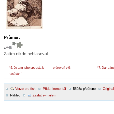
Průměr:
Zatím nikdo nehlasoval
45. Je tam toho spousta k
o úroveň výš
47. Dar pán
nasávání
Verze pro tisk
Přidat komentář
5595x přečteno
Original
Náhled
Zaslat e-mailem