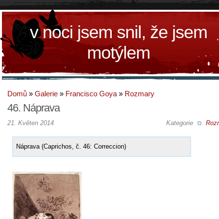
v noci jsem snil, že jsem
motýlem
Domů
»
Galerie
»
Francisco Goya
»
Rozmary
46. Náprava
21. Květen 2014
Kategorie
Roz
Náprava (Caprichos, č. 46: Correccion)