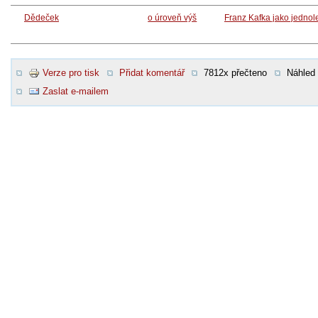
Dědeček
o úroveň výš
Franz Kafka jako jednol
Verze pro tisk
Přidat komentář
7812x přečteno
Náhled
Zaslat e-mailem