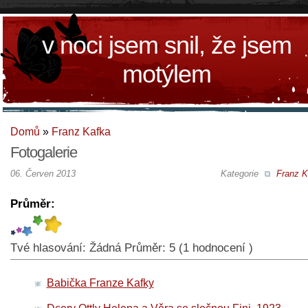
v noci jsem snil, že jsem
motýlem
Domů
»
Franz Kafka
Fotogalerie
06. Červen 2013
Kategorie
Franz K
Průměr:
Tvé hlasování:
Žádná
Průměr:
5
(
1
hodnocení )
Babička Franze Kafky