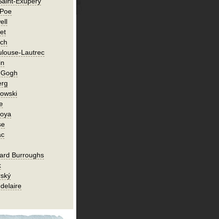
Saint-Exupéry
 Poe
ell
et
ch
ulouse-Lautrec
in
n Gogh
erg
owski
e
Goya
se
ac
ard Burroughs
k
rský
delaire