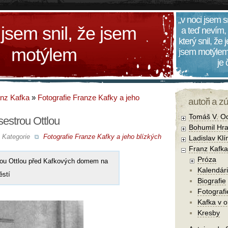
„v noci jsem s
 jsem snil, že jsem
a teď nevím,
který snil, že
motýlem
jsem motýlem
je
nz Kafka
»
Fotografie Franze Kafky a jeho
autoři a z
Tomáš V. O
sestrou Ottlou
Bohumil Hra
Kategorie
Fotografie Franze Kafky a jeho blízkých
Ladislav Kl
Franz Kafka
Próza
rou Ottlou před Kafkových domem na
Kalendár
stí
Biografie
Fotografi
Kafka v 
Kresby