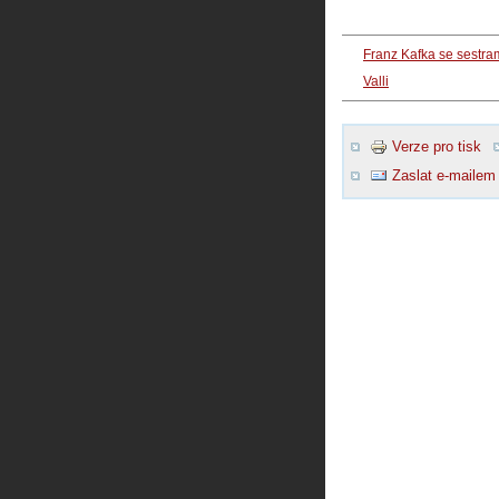
Franz Kafka se sestram
Valli
Verze pro tisk
Zaslat e-mailem