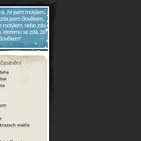
nil, že jsem motýlem,
 zda jsem člověkem,
 je motýlem, nebo zda
, kterému se zdá, že
 člověkem“
účastnění
daha
bal
íma
ium
e
obrazech malíře