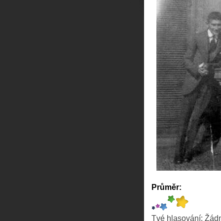
Průměr:
Tvé hlasování:
Žád