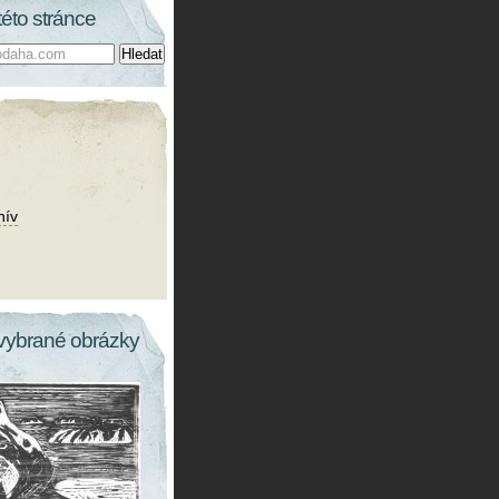
této stránce
hív
vybrané obrázky