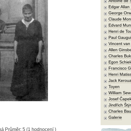
Antoine de 
Edgar Allan
George Orw
Claude Mon
Edvard Mun
Henri de To
Paul Gaugu
Vincent va
Allen Ginsb
Charles Buk
Egon Schiel
Francisco 
Henri Matis
Jack Kerou
Toyen
William Sew
Josef Čape
Jindřich Štý
Charles Bau
Galerie
ná
Průměr:
5
(
1
hodnocení )