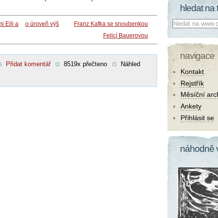
hledat na 
Co hledat:
i Elli a
o úroveň výš
Franz Kafka se snoubenkou
Felicí Bauerovou
navigace
Přidat komentář
8519x přečteno
Náhled
Kontakt
Rejstřík
Měsíční arc
Ankety
Přihlásit se
náhodně 