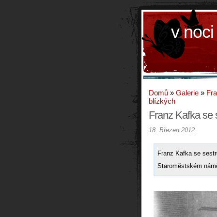
v noci
Domů
»
Galerie
»
Fra
blízkých
Franz Kafka se 
18. Březen 2012
Franz Kafka se sest
Staroměstském námě