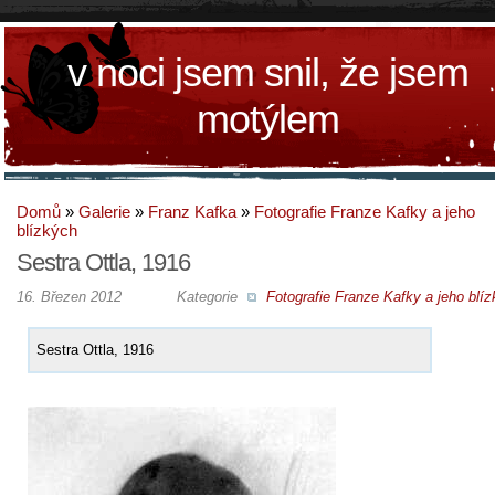
v noci jsem snil, že jsem
motýlem
Domů
»
Galerie
»
Franz Kafka
»
Fotografie Franze Kafky a jeho
blízkých
Sestra Ottla, 1916
16. Březen 2012
Kategorie
Fotografie Franze Kafky a jeho blí
Sestra Ottla, 1916