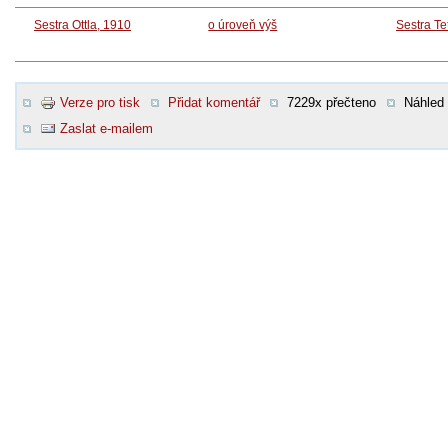
Sestra Ottla, 1910
o úroveň výš
Sestra Te
Verze pro tisk
Přidat komentář
7229x přečteno
Náhled
Zaslat e-mailem