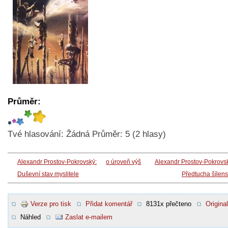
Průměr:
Tvé hlasování:
Žádná
Průměr:
5
(
2
hlasy)
Alexandr Prostov-Pokrovský:
o úroveň výš
Alexandr Prostov-Pokrovs
Duševní stav myslitele
Předtucha šílens
Verze pro tisk
Přidat komentář
8131x přečteno
Original
Náhled
Zaslat e-mailem