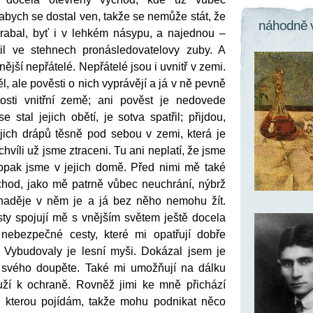
bych se dostal ven, takže se nemůže stát, že
náhodně 
rabal, byť i v lehkém násypu, a najednou –
til ve stehnech pronásledovatelovy zuby. A
ější nepřátelé. Nepřátelé jsou i uvnitř v zemi.
l, ale pověsti o nich vyprávějí a já v ně pevně
tosti vnitřní země; ani pověst je nedovede
e stal jejich obětí, je sotva spatřil; přijdou,
ejich drápů těsně pod sebou v zemi, která je
 chvíli už jsme ztraceni. Tu ani neplatí, že jsme
pak jsme v jejich domě. Před nimi mě také
hod, jako mě patrně vůbec neuchrání, nýbrž
 naděje v něm je a já bez něho nemohu žít.
sty spojují mě s vnějším světem ještě docela
 nebezpečné cesty, které mi opatřují dobře
 Vybudovaly je lesní myši. Dokázal jsem je
o svého doupěte. Také mi umožňují na dálku
louží k ochraně. Rovněž jimi ke mně přichází
a, kterou pojídám, takže mohu podnikat něco