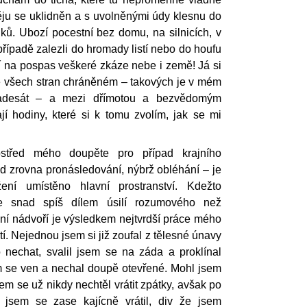
ěju se uklidněn a s uvolněnými údy klesnu do
ků. Ubozí pocestní bez domu, na silnicích, v
případě zalezli do hromady listí nebo do houfu
í na pospas veškeré zkáze nebe i země! Já si
ze všech stran chráněném – takových je v mém
padesát – a mezi dřímotou a bezvědomým
í hodiny, které si k tomu zvolím, jak se mi
střed mého doupěte pro případ krajního
d zrovna pronásledování, nýbrž obléhání – je
ní umístěno hlavní prostranství. Kdežto
je snad spíš dílem úsilí rozumového než
dní nádvoří je výsledkem nejtvrdší práce mého
tí. Nejednou jsem si již zoufal z tělesné únavy
 nechat, svalil jsem se na záda a proklínal
m se ven a nechal doupě otevřené. Mohl jsem
sem se už nikdy nechtěl vrátit zpátky, avšak po
jsem se zase kajícně vrátil, div že jsem