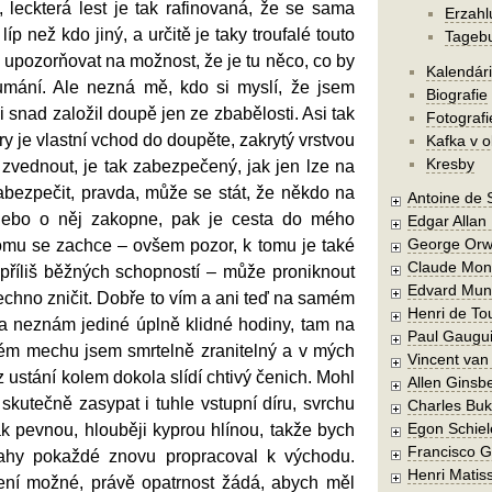
 leckterá lest je tak rafinovaná, že se sama
Erzah
líp než kdo jiný, a určitě je taky troufalé touto
Tageb
upozorňovat na možnost, že je tu něco, co by
Kalendár
oumání. Ale nezná mě, kdo si myslí, že jsem
Biografie
 snad založil doupě jen ze zbabělosti. Asi tak
Fotografi
díry je vlastní vchod do doupěte, zakrytý vrstvou
Kafka v 
Kresby
zvednout, je tak zabezpečený, jak jen lze na
abezpečit, pravda, může se stát, že někdo na
Antoine de 
ebo o něj zakopne, pak je cesta do mého
Edgar Allan
George Orw
omu se zachce – ovšem pozor, k tomu je také
Claude Mon
epříliš běžných schopností – může proniknout
Edvard Mun
echno zničit. Dobře to vím a ani teď na samém
Henri de To
ta neznám jediné úplně klidné hodiny, tam na
Paul Gaugu
ém mechu jsem smrtelně zranitelný a v mých
Vincent va
 ustání kolem dokola slídí chtivý čenich. Mohl
Allen Ginsb
skutečně zasypat i tuhle vstupní díru, svrchu
Charles Buk
Egon Schiel
k pevnou, hlouběji kyprou hlínou, takže bych
Francisco 
hy pokaždé znovu propracoval k východu.
Henri Matis
ení možné, právě opatrnost žádá, abych měl