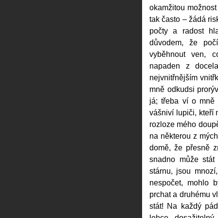
okamžitou možnost 
tak často – žádá ris
počty a radost hl
důvodem, že počí
vyběhnout ven, c
napaden z docela
nejvnitřnějším vnit
mně odkudsi prorýv
já; třeba ví o mně
vášniví lupiči, kte
rozloze mého doupět
na některou z mýc
domě, že přesně z
snadno může stát 
stárnu, jsou mnozí,
nespočet, mohlo b
prchat a druhému v
stát! Na každý pád
lehce dosažiteln