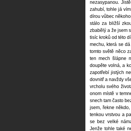
nezasypanou. Jistě,
zahubí, tohle já vím 
dírou vůbec někoho 
stálo za bližší zk
zbabělý a že jsem si
tisíc kroků od této 
mechu, která se dá 
tomto světě něco z
ten mech šlápne n
doupěte volná, a k
zapotřebí jistých n
dovnitř a navždy vš
vrcholu svého živo
onom místě v temn
snech tam často bez
jsem, řekne někdo, 
tenkou vrstvou a pa
se bez velké náma
Jenže tohle také n