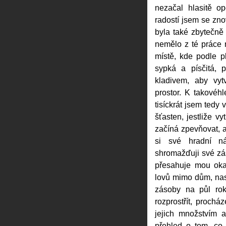
nezačal hlasitě o
radostí jsem se zno
byla také zbytečně
nemělo z té práce 
místě, kde podle p
sypká a písčitá, 
kladivem, aby vyt
prostor. K takovéh
tisíckrát jsem tedy
šťasten, jestliže v
začíná zpevňovat, 
si své hradní ná
shromažďuji své zá
přesahuje mou oka
lovů mimo dům, nask
zásoby na půl rok
rozprostřít, prochá
jejich množstvím 
přehled o tom, co