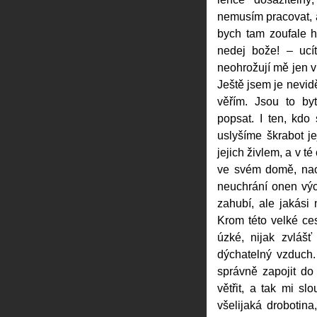
nemusím pracovat, a
bych tam zoufale h
nedej bože! – ucí
neohrožují mě jen vn
Ještě jsem je nevidě
věřím. Jsou to by
popsat. I ten, kdo s
uslyšíme škrabot j
jejich živlem, a v té
ve svém domě, nao
neuchrání onen výc
zahubí, ale jakási
Krom této velké ce
úzké, nijak zvlášť
dýchatelný vzduch.
správně zapojit d
větřit, a tak mi s
všelijaká drobotin