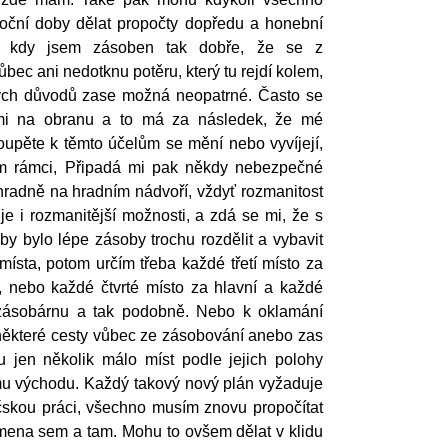
roční doby dělat propočty dopředu a honební
, kdy jsem zásoben tak dobře, že se z
 vůbec ani nedotknu potěru, který tu rejdí kolem,
ných důvodů zase možná neopatrné. Často se
mi na obranu a to má za následek, že mé
oupěte k těmto účelům se mění nebo vyvíjejí,
 rámci, Připadá mi pak někdy nebezpečné
hradně na hradním nádvoří, vždyť rozmanitost
e i rozmanitější možnosti, a zdá se mi, že s
 by bylo lépe zásoby trochu rozdělit a vybavit
 místa, potom určím třeba každé třetí místo za
, nebo každé čtvrté místo za hlavní a každé
 zásobárnu a tak podobně. Nebo k oklamání
 některé cesty vůbec ze zásobování anebo zas
 jen několik málo míst podle jejich polohy
u východu. Každý takový nový plán vyžaduje
skou práci, všechno musím znovu propočítat
mena sem a tam. Mohu to ovšem dělat v klidu