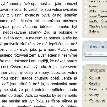
Jack Kerou
vyběhnout, právě opatrnost si – jako bohužel
Toyen
kování života. To všechno jsou velice svízelné
William Sew
avy z vlastní bystrosti bývá často jediným
Josef Čape
táme dál. Musím mít okamžitou možnost
Jindřich Štý
Charles Bau
ožpak přes všechnu bdělost nemohu být
Galerie
 neočekávané strany? Žiju si pokojně v
řku svého domu a mezitím se pomalu a tiše ke
á protivník. Neříkám, že má lepší čenich než
hledat na 
 zrovna tak málo jako já o něm. Avšak jsou
Co hledat:
ří naslepo rozrývají zem a vzhledem k nesmírné
e mají dokonce i oni naději, že někde narazí
h cest. Ovšem, mám výhodu, že jsem ve svém
navigace
nám všechny cesty a směry. Lupič se velmi
Kontakt
mou obětí, sladce chutnou obětí. Jenže já
Rejstřík
 kteří jsou silnější než já, a protivníků mám
Měsíční arc
y se stát, že před jedním nepřítelem budu
Ankety
letím do drápů. Ach, co všecko by se nemohlo
Přihlásit se
 ale musím mít vyhlídku, že třeba někde je
ý, docela otevřený východ, kde už vůbec