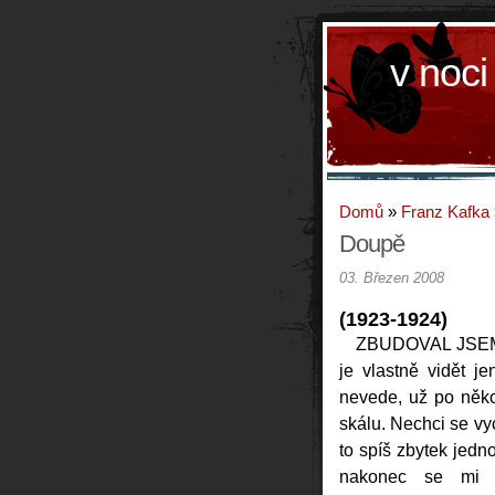
v noci
Domů
»
Franz Kafka
Doupě
03. Březen 2008
(1923-1924)
ZBUDOVAL JSEM S
je vlastně vidět je
nevede, už po něko
skálu. Nechci se vyc
to spíš zbytek jed
nakonec se mi z