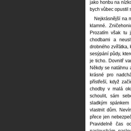
jako honbu na nízko
bych vůbec opustil 
Nejkrásnější na m
klamné. Zničehon
Prozatím však tu j
chodbami a neusl
drobného zvířátka, 
sesýpání půdy, kter
je ticho. Dovnitř v
Někdy se natáhnu a
krásné pro nadchá
přístřeší, když za
chodby v malá okr
schoulit, sám se
sladkým spánkem m
vlastnit dům. Nevím
přece jen nebezpeč
Pravidelně čas o
naslouchám, naslo