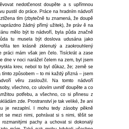
pěvovat nedotčenost doupěte a s upřímnou
vu pustil do práce. Práce na hradním nádvoří
 ztížena tím (zbytečně tu znamená, že doupě
naprázdno žádný přímý užitek), že práv ě na
lánu mělo být to nádvoří, byla půda značně
půda tu musela být doslova udusána jako
vořila ten krásně zklenutý a zaokrouhlený
le práci mám však jen čelo. Tisíckrát a zase
 ve dne v noci narážel čelem na zem, byl jsem
ytryskla krev, nebol to byl důkaz, že; země se
a tímto způsobem – to mi každý přizná – jsem
dvoří věru zasloužil. Na tomto nádvoří
soby, všechno, co ulovím uvnitř doupěte a co
mžitou potřebu, a všechno, co si přinesu z
ládám zde. Prostranství je tak veliké, že ani
u je nezaplní. I mohu tedy zásoby pěkně
zet se mezi nimi, pohrávat si s nimi, těšit se
a rozmanitými pachy a uchovat si dokonalý
 zde mám. Také pak mohu kdykoli všechno