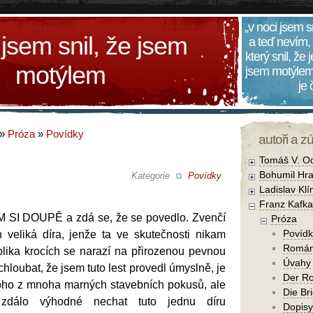
„v noci jsem s
 jsem snil, že jsem
a teď nevím,
který snil, že
motýlem
jsem motýlem
je
»
Próza
»
Povídky
autoři a z
Tomáš V. O
Bohumil Hra
Kategorie
Povídky
Ladislav Kl
Franz Kafka
I DOUPĚ a zdá se, že se povedlo. Zvenčí
Próza
Povídk
n veliká díra, jenže ta ve skutečnosti nikam
Romá
lika krocích se narazí na přirozenou pevnou
Úvahy
hloubat, že jsem tuto lest provedl úmyslně, je
Der R
noho z mnoha marných stavebních pokusů, ale
Die Br
dálo výhodné nechat tuto jednu díru
Dopisy