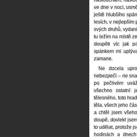
ve dne v noci, usm
ještě hlubšího spán
lesích, v nejlepším 
svých druhů, vydan
tu ležím na místě 
doupěti víc jak 
spánkem mi uplývaj
zamane.
Ne docela upro
nebezpečí – ne sna
po pečlivém uváže
všechno ostatní 
tělesného, toto hra
těla, všech jeho čás
a chtěl jsem všeho
doupě, dovlekl jse
to udělat, protože j
hodinách a dnech 