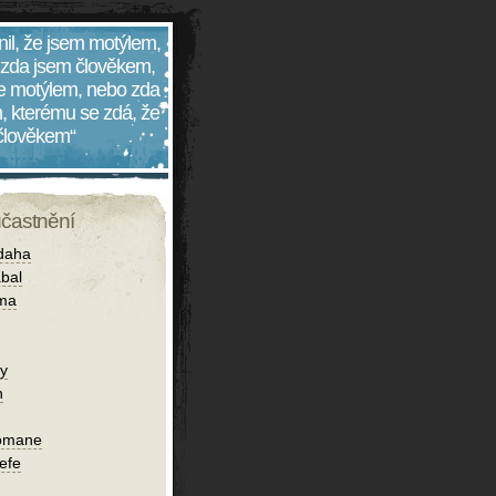
nil, že jsem motýlem,
 zda jsem člověkem,
 je motýlem, nebo zda
, kterému se zdá, že
 člověkem“
účastnění
daha
bal
íma
y
n
omane
iefe