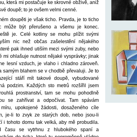
u, která mi postačuje ke skrovné obživě, aniž
své doupě; to je ovšem velmi cenné.
ém doupěti je však ticho. Pravda, je to ticho
ic může být přerušeno a všemu je konec.
eště je. Celé kotliny se mohu plížit svými
yším nic než občas zašelestění nějakého
které pak ihned utiším mezi svými zuby, nebo
é mi ohlašuje nutnost nějaké vysprávky; jinak
ane lesní vzduch, je vlaho i chladno zároveň.
 samým blahem se v chodbě převaluji. Je to
zející stáří mít takové doupě, vybudované
číná podzim. Každých sto metrů rozšířil jsem
ouhlá prostranství, tam se mohu pohodlně
bou se zahřívat a odpočívat. Tam spávám
íru, upokojené žádosti, dosaženého cíle
, je-li to zvyk ze starých dob, nebo jsou-li
í i tohoto domu tak velká, aby mě probudila.
d času se vytrhnu z hlubokého spaní a
uchám do ticha, které tu neproměnně vládne