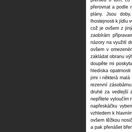
přerovnat a podle 
plány. Jsou doby
lhostejnosti k jídlu
což je ovšem z ji
zaobírám příprava
názory na využití d
ovšem v omezeném
zakládat obranu vý
doupěte mi poskytuj
hlediska opatrnosti
jimi i některá malá
rezervní zásobárnu
druhé za vedlejší
nepřítele vyloučím
napřeskáčku vyberu
vzhledem k hlavním
ovšem těžkou nosič
a pak přenášet bře