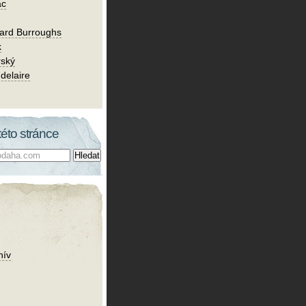
ac
ard Burroughs
k
rský
delaire
této stránce
hív