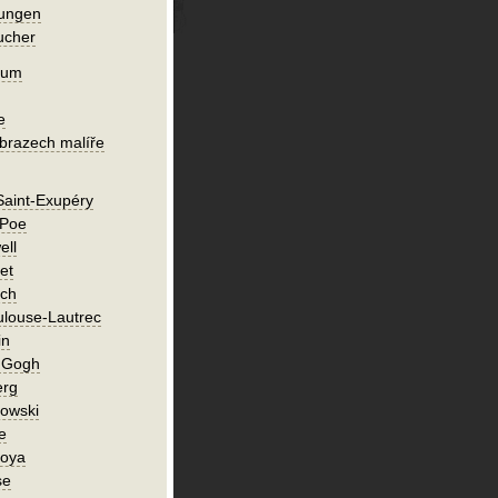
lungen
ucher
ium
e
obrazech malíře
Saint-Exupéry
 Poe
ell
et
ch
ulouse-Lautrec
in
n Gogh
erg
owski
e
Goya
se