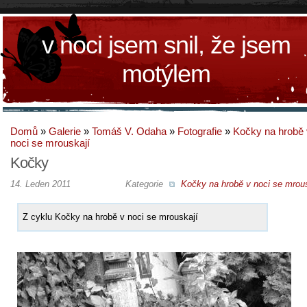
v noci jsem snil, že jsem
motýlem
Domů
»
Galerie
»
Tomáš V. Odaha
»
Fotografie
»
Kočky na hrobě 
noci se mrouskají
Kočky
14. Leden 2011
Kategorie
Kočky na hrobě v noci se mrous
Z cyklu Kočky na hrobě v noci se mrouskají