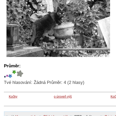
Průměr:
Tvé hlasování:
Žádná
Průměr:
4
(
2
hlasy)
Kočky
o úroveň výš
Koč