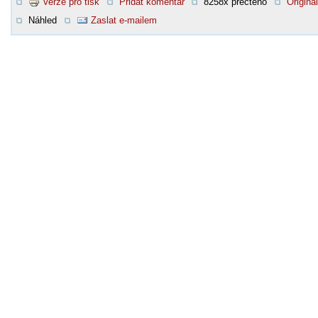
Verze pro tisk
Přidat komentář
8258x přečteno
Original
Náhled
Zaslat e-mailem