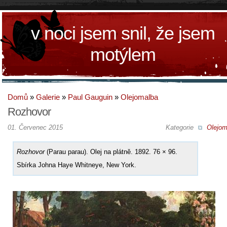
v noci jsem snil, že jsem
motýlem
Domů
»
Galerie
»
Paul Gauguin
»
Olejomalba
Rozhovor
01. Červenec 2015
Kategorie
Olejom
Rozhovor
(Parau parau). Olej na plátně. 1892. 76 × 96.
Sbírka Johna Haye Whitneye, New York.