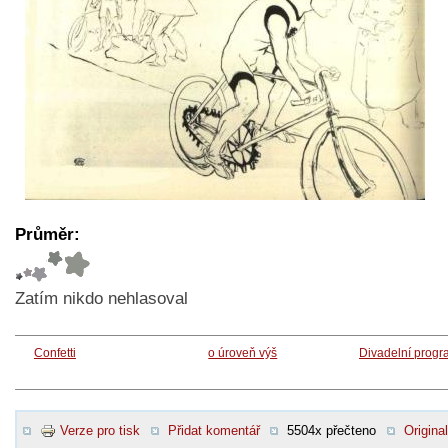
Průměr:
Zatím nikdo nehlasoval
Confetti
o úroveň výš
Divadelní prog
Verze pro tisk
Přidat komentář
5504x přečteno
Original