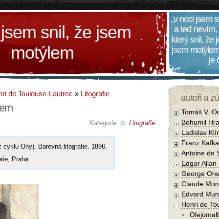
„v noci jsem s
 jsem snil, že jsem
a teď nevím,
který snil, že
motýlem
jsem motýlem
je
ri de Toulouse-Lautrec
»
Litografie
autoři a z
lem
Tomáš V. O
Bohumil Hra
Kategorie
Litografie
Ladislav Kl
Franz Kafka
 cyklu Ony). Barevná litografie. 1896.
Antoine de 
rie, Praha.
Edgar Allan
George Orw
Claude Mon
Edvard Mun
Henri de To
Olejomal