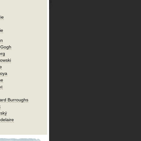
ie
ie
in
n Gogh
erg
owski
e
Goya
se
ac
ard Burroughs
k
rský
delaire