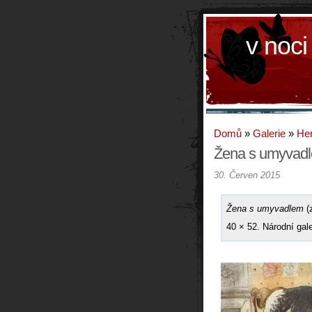
v noci
Domů
»
Galerie
»
Hen
Žena s umyvad
30. Červen 2015
Žena s umyvadlem
(z
40 × 52. Národní gale