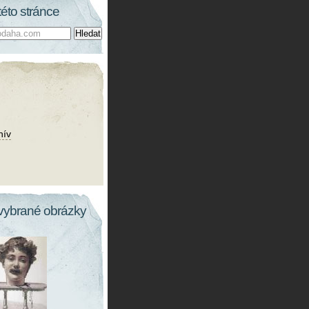
této stránce
hív
vybrané obrázky