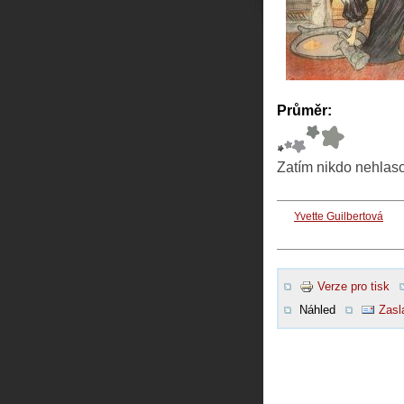
Průměr:
Zatím nikdo nehlas
Yvette Guilbertová
Verze pro tisk
Náhled
Zasl