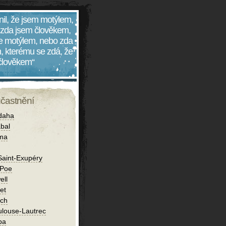
nil, že jsem motýlem,
 zda jsem člověkem,
 je motýlem, nebo zda
, kterému se zdá, že
 člověkem“
účastnění
daha
bal
íma
Saint-Exupéry
 Poe
ell
et
ch
ulouse-Lautrec
ba