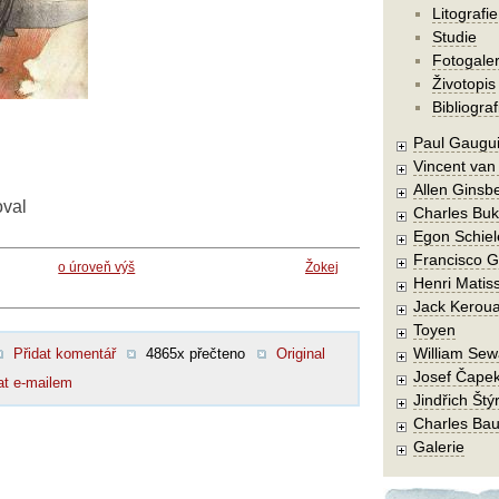
Litografie
Studie
Fotogaler
Životopis
Bibliograf
Paul Gaugu
Vincent va
Allen Ginsb
oval
Charles Buk
Egon Schiel
Francisco 
o úroveň výš
Žokej
Henri Matis
Jack Kerou
Toyen
William Sew
Přidat komentář
4865x přečteno
Original
Josef Čape
at e-mailem
Jindřich Štý
Charles Bau
Galerie