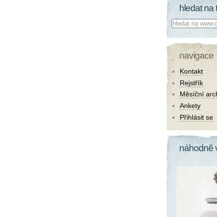
hledat na 
Co hledat:
navigace
Kontakt
Rejstřík
Měsíční arc
Ankety
Přihlásit se
náhodně 