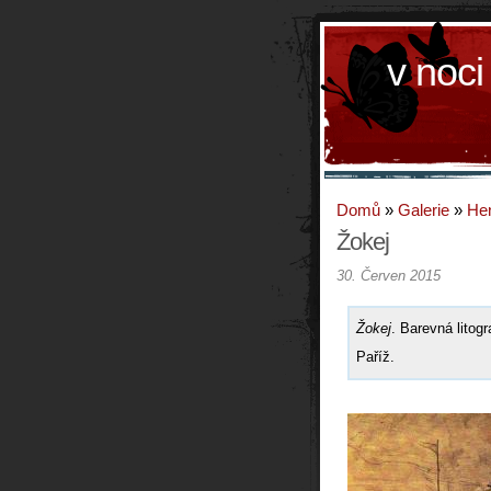
v noci
Domů
»
Galerie
»
Hen
Žokej
30. Červen 2015
Žokej
. Barevná litog
Paříž.