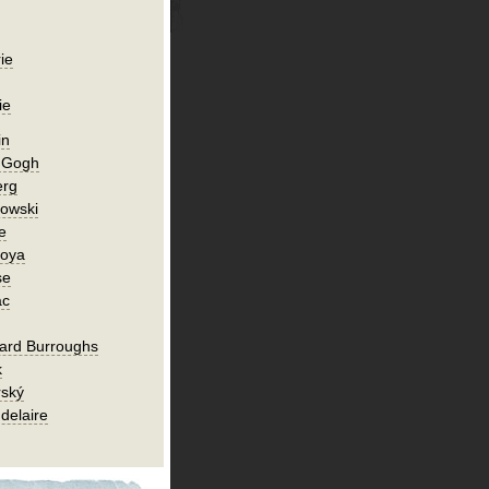
ie
ie
in
n Gogh
erg
owski
e
Goya
se
ac
ard Burroughs
k
rský
delaire