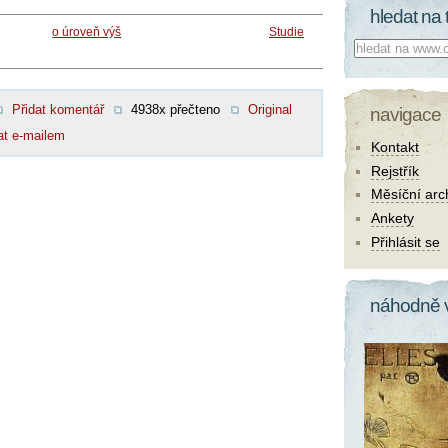
hledat na 
o úroveň výš
Studie
Co hledat:
Přidat komentář
4938x přečteno
Original
navigace
at e-mailem
Kontakt
Rejstřík
Měsíční arc
Ankety
Přihlásit se
náhodně 