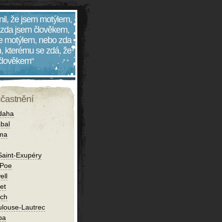
nil, že jsem motýlem,
 zda jsem člověkem,
 je motýlem, nebo zda
, kterému se zdá, že
 člověkem“
účastnění
daha
bal
íma
Saint-Exupéry
 Poe
ell
et
ch
ulouse-Lautrec
ba