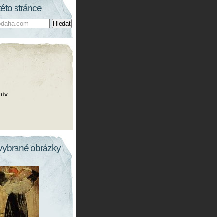
této stránce
hív
vybrané obrázky