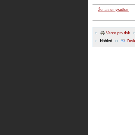
Žena s umyvadlem
Verze pro tisk
Náhled
Zasl