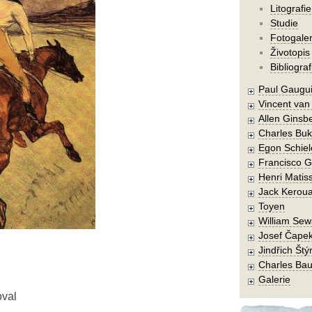
Litografie
Studie
Fotogaler
Životopis
Bibliograf
Paul Gaugu
Vincent va
Allen Ginsb
Charles Buk
Egon Schiel
Francisco 
Henri Matis
Jack Kerou
Toyen
William Sew
Josef Čape
Jindřich Štý
Charles Bau
Galerie
oval