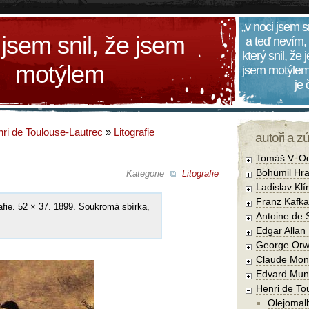
„v noci jsem s
 jsem snil, že jsem
a teď nevím,
který snil, že
motýlem
jsem motýlem
je
ri de Toulouse-Lautrec
»
Litografie
autoři a z
Tomáš V. O
Bohumil Hra
Kategorie
Litografie
Ladislav Kl
Franz Kafka
rafie. 52 × 37. 1899. Soukromá sbírka,
Antoine de 
Edgar Allan
George Orw
Claude Mon
Edvard Mun
Henri de To
Olejomal