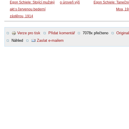
Egon Schiele: Stojící mužský
o úroveň výš
Egon Schiele: Tanečn
akt s červenou bederní
Moa, 19
zástěrou, 1914
Verze pro tisk
Přidat komentář
7078x přečteno
Original
Náhled
Zaslat e-mailem