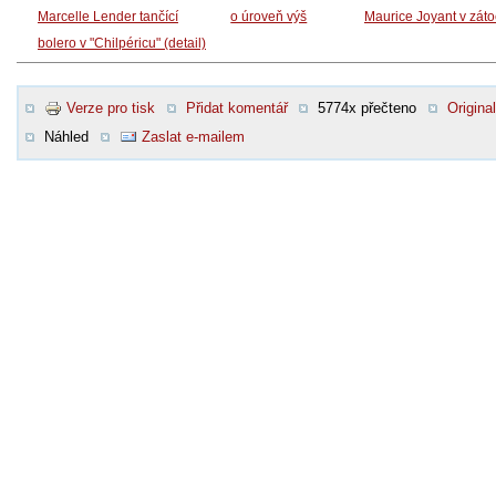
Marcelle Lender tančící
o úroveň výš
Maurice Joyant v zát
bolero v "Chilpéricu" (detail)
Verze pro tisk
Přidat komentář
5774x přečteno
Original
Náhled
Zaslat e-mailem