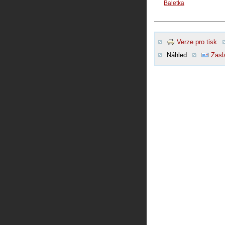
Baletka
Verze pro tisk
Náhled
Zasl