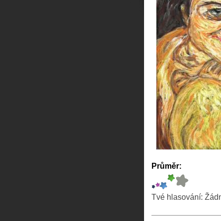
Průměr:
Tvé hlasování:
Žád