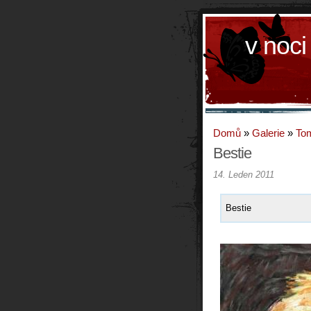
v noci
Domů
»
Galerie
»
To
Bestie
14. Leden 2011
Bestie