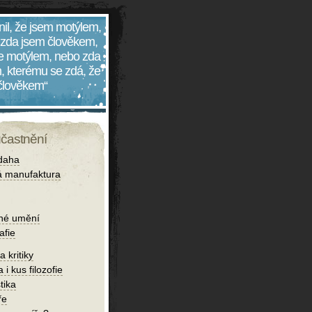
nil, že jsem motýlem,
 zda jsem člověkem,
 je motýlem, nebo zda
, kterému se zdá, že
 člověkem“
účastnění
daha
 manufaktura
né umění
afie
 kritiky
 i kus filozofie
tika
ře