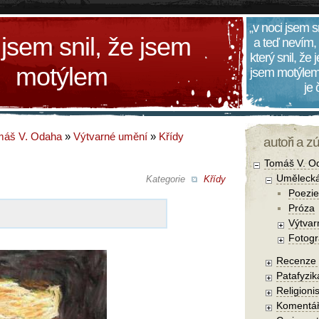
„v noci jsem s
 jsem snil, že jsem
a teď nevím,
který snil, že
motýlem
jsem motýlem
je
máš V. Odaha
»
Výtvarné umění
»
Křídy
autoři a z
Tomáš V. O
Umělecká
Kategorie
Křídy
Poezie
Próza
Výtvar
Fotogr
Recenze a
Patafyzika
Religionis
Komentá