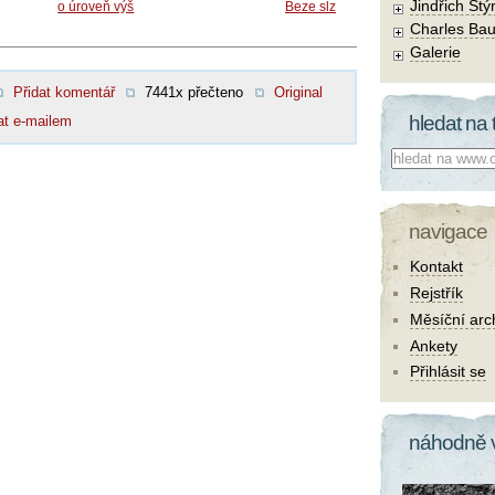
Jindřich Štý
o úroveň výš
Beze slz
Charles Bau
Galerie
Přidat komentář
7441x přečteno
Original
hledat na 
at e-mailem
Co hledat:
navigace
Kontakt
Rejstřík
Měsíční arc
Ankety
Přihlásit se
náhodně 