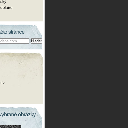
rský
delaire
této stránce
hív
vybrané obrázky