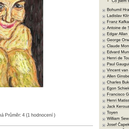
Co jsem t
Bohumil Hra
Ladislav Kl
Franz Kafka
Antoine de 
Edgar Allan
George Orw
Claude Mon
Edvard Mun
Henri de To
Paul Gaugu
Vincent va
Allen Ginsb
Charles Buk
Egon Schiel
Francisco 
Henri Matis
Jack Kerou
Toyen
ná
Průměr:
4
(
1
hodnocení )
William Sew
Josef Čape