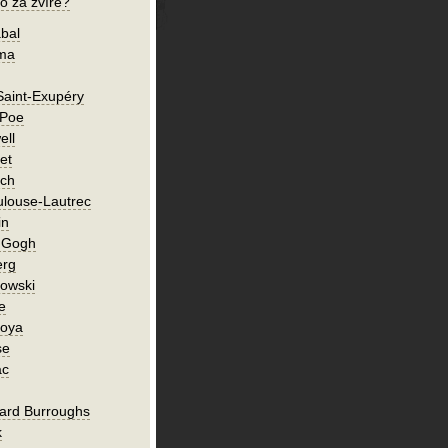
o za zvíře?
bal
íma
Saint-Exupéry
 Poe
ell
et
ch
ulouse-Lautrec
in
n Gogh
erg
owski
e
Goya
se
ac
ard Burroughs
k