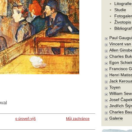
Litografie
Studie
Fotogaler
Životopis
Bibliograf
Paul Gaugu
Vincent va
Allen Ginsb
Charles Buk
Egon Schiel
Francisco 
Henri Matis
Jack Kerou
Toyen
William Sew
Josef Čape
oval
Jindřich Štý
Charles Bau
Galerie
o úroveň výš
Můj zachránce