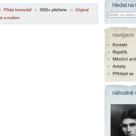
hledat na 
Přidat komentář
5591x přečteno
Original
Co hledat:
at e-mailem
navigace
Kontakt
Rejstřík
Měsíční arc
Ankety
Přihlásit se
náhodně 