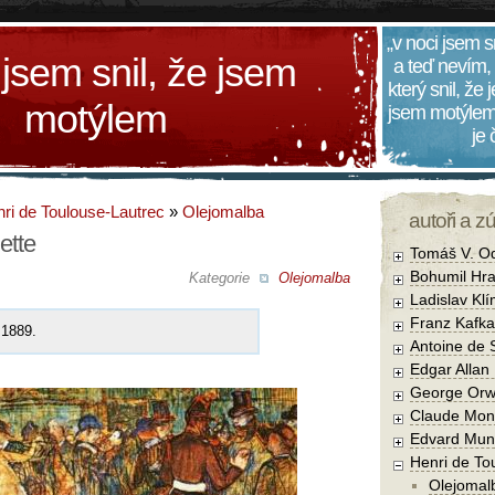
„v noci jsem s
 jsem snil, že jsem
a teď nevím,
který snil, že
motýlem
jsem motýlem
je
ri de Toulouse-Lautrec
»
Olejomalba
autoři a z
ette
Tomáš V. O
Bohumil Hra
Kategorie
Olejomalba
Ladislav Kl
Franz Kafka
 1889.
Antoine de 
Edgar Allan
George Orw
Claude Mon
Edvard Mun
Henri de To
Olejomal