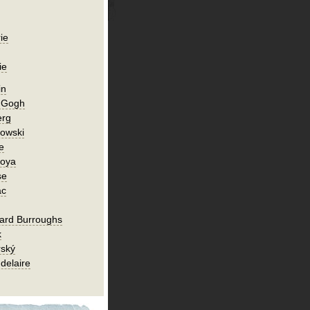
ie
ie
in
n Gogh
erg
owski
e
Goya
se
ac
ard Burroughs
k
rský
delaire