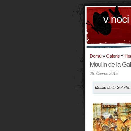
v noci
Domů
»
Galerie
»
Hen
Moulin de la Gal
26. Červen 2015
Moulin de la Galette
.