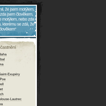
nil, že jsem motýlem,
 zda jsem člověkem,
 je motýlem, nebo zda
, kterému se zdá, že
 člověkem“
účastnění
daha
bal
íma
Saint-Exupéry
 Poe
ell
et
ch
ulouse-Lautrec
ba