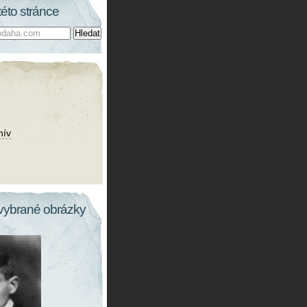
této stránce
hív
vybrané obrázky