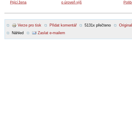
Pijící žena
o úroveň výš
Poli
Verze pro tisk
Přidat komentář
5131x přečteno
Original
Náhled
Zaslat e-mailem