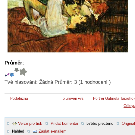
Průměr:
Tvé hlasování:
Žádná
Průměr:
3
(
1
hodnocení )
Podobizna
o úroveň výš
Portrér Gabriela Tapiého
Céleyr
Verze pro tisk
Přidat komentář
5766x přečteno
Original
Náhled
Zaslat e-mailem