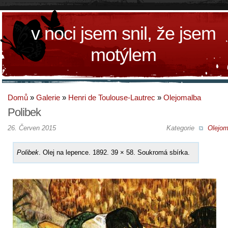
v noci jsem snil, že jsem
motýlem
Domů
»
Galerie
»
Henri de Toulouse-Lautrec
»
Olejomalba
Polibek
26. Červen 2015
Kategorie
Olejom
Polibek
. Olej na lepence. 1892. 39 × 58. Soukromá sbírka.