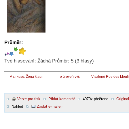
Průměr:
Tvé hlasování:
Žádná
Průměr:
5
(
3
hlasy)
V cirkuse: Žena klaun
o úroveň výš
V saloně Rue des Moul
Verze pro tisk
Přidat komentář
4970x přečteno
Original
Náhled
Zaslat e-mailem