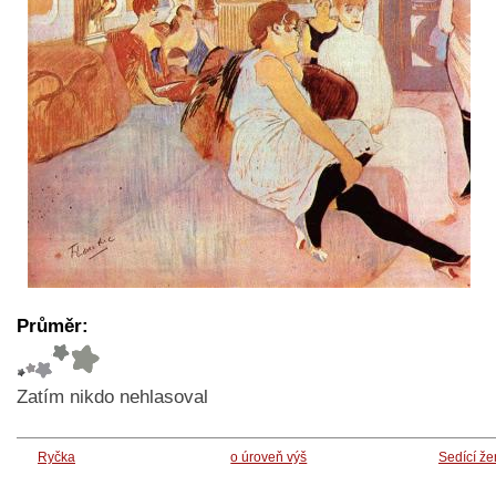
Průměr:
Zatím nikdo nehlasoval
Ryčka
o úroveň výš
Sedící ž