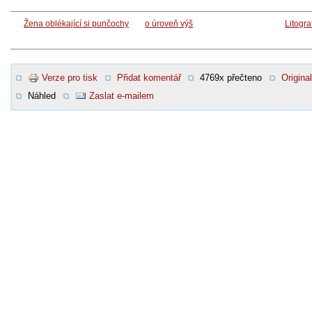
Žena oblékající si punčochy
o úroveň výš
Litogra
Verze pro tisk
Přidat komentář
4769x přečteno
Original
Náhled
Zaslat e-mailem