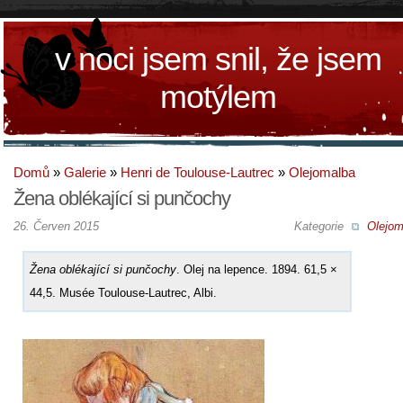
v noci jsem snil, že jsem
motýlem
Domů
»
Galerie
»
Henri de Toulouse-Lautrec
»
Olejomalba
Žena oblékající si punčochy
26. Červen 2015
Kategorie
Olejom
Žena oblékající si punčochy
. Olej na lepence. 1894. 61,5 ×
44,5. Musée Toulouse-Lautrec, Albi.