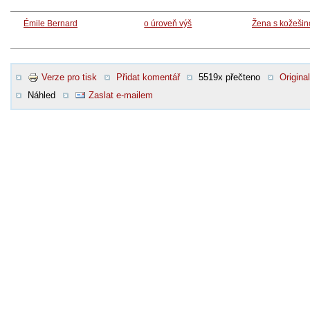
Émile Bernard
o úroveň výš
Žena s kožešin
Verze pro tisk
Přidat komentář
5519x přečteno
Original
Náhled
Zaslat e-mailem