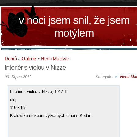
v noci jsem snil, že jsem
motýlem
Domů
»
Galerie
»
Henri Matisse
Interiér s violou v Nizze
09. Srpen 2012
Kategorie
Henri Mat
Interiér s violou v Nizze, 1917-18
olej
116 × 89
Královské muzeum výtvarných umění, Kodaň