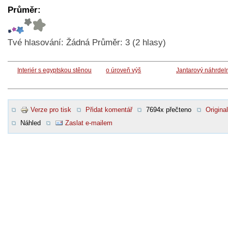
Průměr:
Tvé hlasování:
Žádná
Průměr:
3
(
2
hlasy)
Interiér s egyptskou stěnou
o úroveň výš
Jantarový náhrdel
Verze pro tisk
Přidat komentář
7694x přečteno
Original
Náhled
Zaslat e-mailem