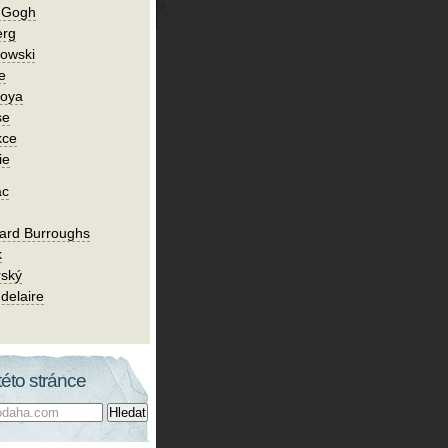
n Gogh
erg
owski
e
Goya
se
kce
ie
ac
ard Burroughs
k
rský
delaire
této stránce