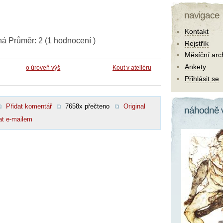
navigace
Kontakt
ná
Průměr:
2
(
1
hodnocení )
Rejstřík
Měsíční arc
Ankety
o úroveň výš
Kout v ateliéru
Přihlásit se
Přidat komentář
7658x přečteno
Original
náhodně 
at e-mailem