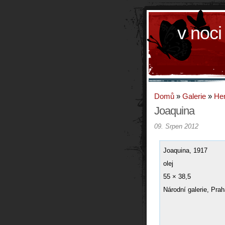
v noci
Domů
»
Galerie
»
Hen
Joaquina
09. Srpen 2012
Joaquina, 1917
olej
55 × 38,5
Národní galerie, Pra