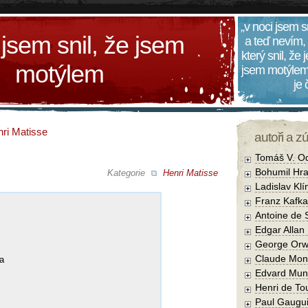
„v noci jsem s
 jsem snil, že jsem
a teď nevím,
který snil, že
motýlem
jsem motýlem
je
ri Matisse
autoři a z
Tomáš V. O
Bohumil Hra
Kategorie
Henri Matisse
Ladislav Kl
Franz Kafka
Antoine de 
Edgar Allan
George Orw
Claude Mon
ha
Edvard Mun
Henri de To
Paul Gaugu