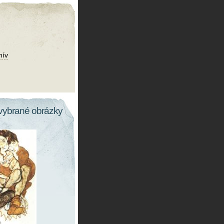
hív
vybrané obrázky