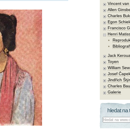
Vincent va
Allen Ginsb
Charles Buk
Egon Schiel
Francisco 
Henri Matis
Reprodu
Bibliograf
Jack Kerou
Toyen
William Sew
Josef Čape
Jindřich Štý
Charles Bau
Galerie
hledat na 
Co hledat: