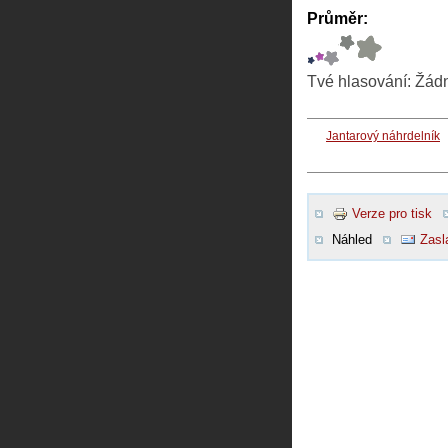
Průměr:
Tvé hlasování:
Žád
Jantarový náhrdelník
Verze pro tisk
Náhled
Zasl