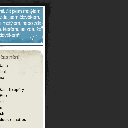
nil, že jsem motýlem,
 zda jsem člověkem,
 je motýlem, nebo zda
, kterému se zdá, že
 člověkem“
účastnění
daha
bal
íma
Saint-Exupéry
 Poe
ell
et
ch
ulouse-Lautrec
in