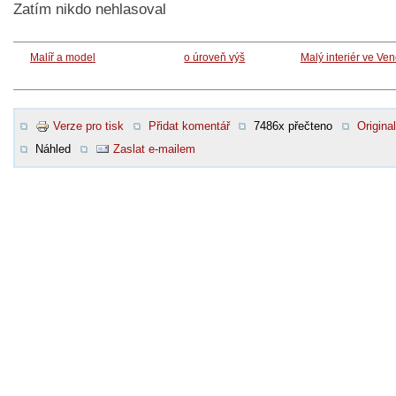
Zatím nikdo nehlasoval
Malíř a model
o úroveň výš
Malý interiér ve Ve
Verze pro tisk
Přidat komentář
7486x přečteno
Original
Náhled
Zaslat e-mailem