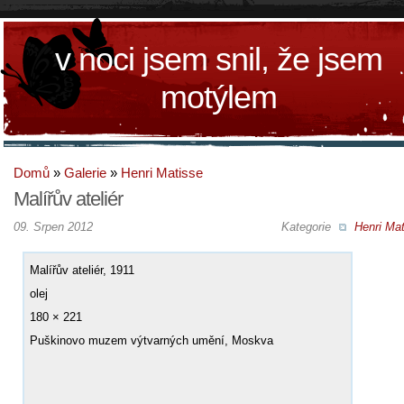
v noci jsem snil, že jsem
motýlem
Domů
»
Galerie
»
Henri Matisse
Malířův ateliér
09. Srpen 2012
Kategorie
Henri Mat
Malířův ateliér, 1911
olej
180 × 221
Puškinovo muzem výtvarných umění, Moskva