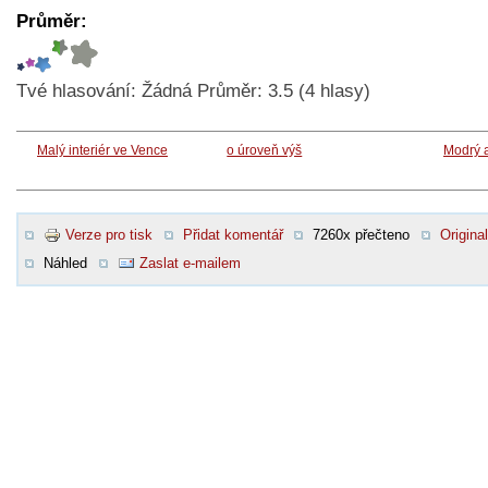
Průměr:
Tvé hlasování:
Žádná
Průměr:
3.5
(
4
hlasy)
Malý interiér ve Vence
o úroveň výš
Modrý 
Verze pro tisk
Přidat komentář
7260x přečteno
Original
Náhled
Zaslat e-mailem