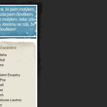
nil, že jsem motýlem,
 zda jsem člověkem,
 je motýlem, nebo zda
, kterému se zdá, že
 člověkem“
účastnění
daha
bal
íma
Saint-Exupéry
 Poe
ell
et
ch
ulouse-Lautrec
in