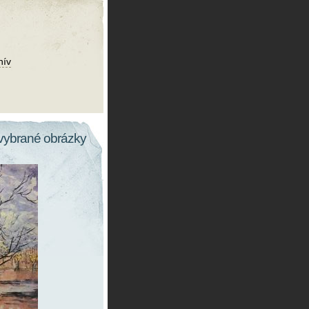
hív
vybrané obrázky