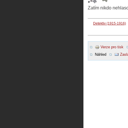
Zatím nikdo nehlas
Detektiv (1915-1916)
Verze pro tisk
Náhled
Zasl