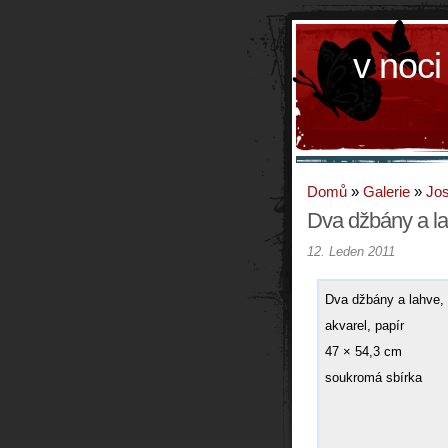
v noci
Domů
»
Galerie
»
Jos
Dva džbány a l
12. Leden 2011
Dva džbány a lahve,
akvarel, papír
47 × 54,3 cm
soukromá sbírka