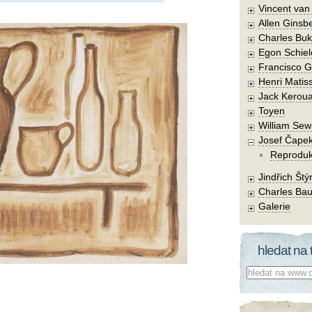
Vincent va
Allen Ginsb
Charles Buk
Egon Schiel
Francisco 
Henri Matis
Jack Kerou
Toyen
William Sew
Josef Čape
Reprodu
Jindřich Štý
Charles Bau
Galerie
hledat na 
Co hledat: