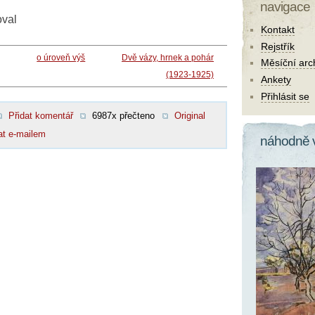
navigace
oval
Kontakt
Rejstřík
o úroveň výš
Dvě vázy, hrnek a pohár
Měsíční arc
(1923-1925)
Ankety
Přihlásit se
Přidat komentář
6987x přečteno
Original
at e-mailem
náhodně 