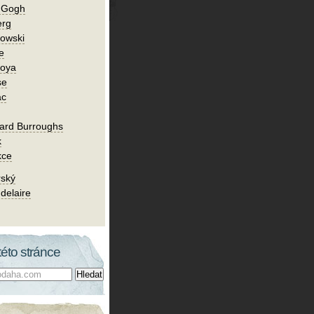
n Gogh
erg
owski
e
Goya
se
ac
ard Burroughs
k
kce
rský
delaire
této stránce