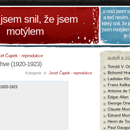
„v noci jsem s
 jsem snil, že jsem
a teď nevím,
který snil, že
motýlem
jsem motýlem
je
ef Čapek - reprodukce
autoři a z
ahve (1920-1923)
Tomáš V. O
Bohumil Hra
Kategorie
Josef Čapek - reprodukce
Ladislav Kl
Franz Kafka
 1920-1923
Antoine de 
Edgar Allan
George Orw
Claude Mon
Edvard Mun
Henri de To
Paul Gaugu