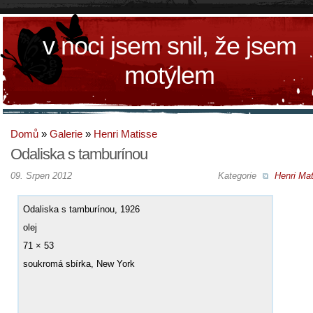
v noci jsem snil, že jsem
motýlem
Domů
»
Galerie
»
Henri Matisse
Odaliska s tamburínou
09. Srpen 2012
Kategorie
Henri Mat
Odaliska s tamburínou, 1926
olej
71 × 53
soukromá sbírka, New York