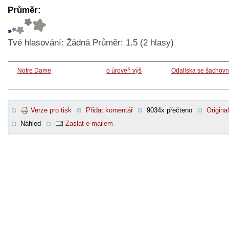
Průměr:
Tvé hlasování:
Žádná
Průměr:
1.5
(
2
hlasy)
Notre Dame
o úroveň výš
Odaliska se šachovn
Verze pro tisk
Přidat komentář
9034x přečteno
Original
Náhled
Zaslat e-mailem