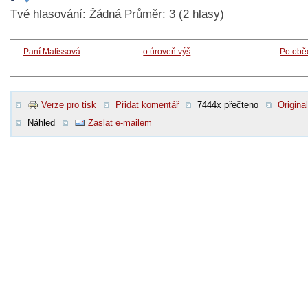
Tvé hlasování:
Žádná
Průměr:
3
(
2
hlasy)
Paní Matissová
o úroveň výš
Po obě
Verze pro tisk
Přidat komentář
7444x přečteno
Original
Náhled
Zaslat e-mailem