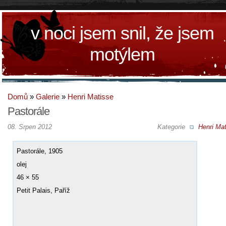
v noci jsem snil, že jsem
motýlem
Domů
»
Galerie
»
Henri Matisse
Pastorále
08. Srpen 2012
Kategorie
Henri Mat
Pastorále, 1905
olej
46 × 55
Petit Palais, Paříž